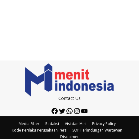
Contact Us
Facebook
Twitter
WhatsApp
Instagram
YouTube
Media Siber
Redaksi
Visi dan Misi
Privacy Policy
Kode Perilaku Perusahaan Pers
SOP Perlindungan Wartawan
Disclaimer