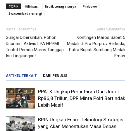
TOPIK
Hilirisasi
listrik tenaga surya
Prabowo
Swasembada energi
Berita Sebelumnya
Berita Selanjutnya
Sungai Dibersihkan, Pohon
Kontingen Maros Sabet 5
Ditanam: Aktivis LPA HPPMI
Medali di Pra Porprov Berkuda,
Tuntut Pemda Maros Tanggap
Putra Bupati Sumbang Medali
Isu Lingkungan!
Emas
ARTIKEL TERKAIT
DARI PENULIS
PPATK Ungkap Perputaran Duit Judol
Rp86,8 Triliun, DPR Minta Polri Bertindak
Lebih Masif
HUKUM
BRIN Ungkap Enam Teknologi Strategis
yang Akan Menentukan Masa Depan