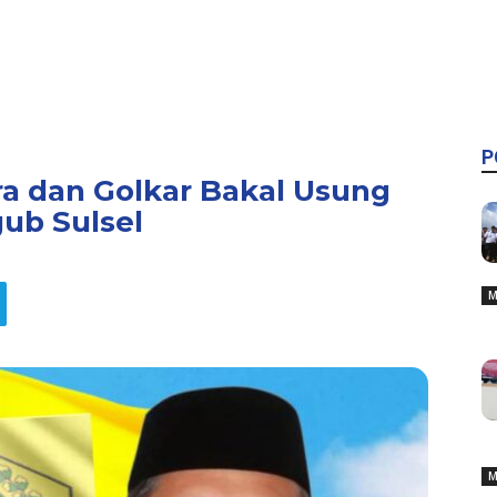
P
ra dan Golkar Bakal Usung
ub Sulsel
M
M