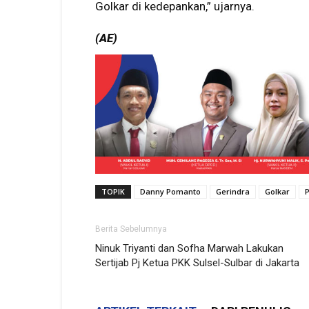
Golkar di kedepankan,” ujarnya.
(AE)
TOPIK
Danny Pomanto
Gerindra
Golkar
P
Berita Sebelumnya
Ninuk Triyanti dan Sofha Marwah Lakukan
Sertijab Pj Ketua PKK Sulsel-Sulbar di Jakarta