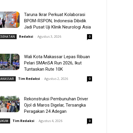
Taruna Ikrar Perkuat Kolaborasi
BPOM-RSPON, Indonesia Dibidik
Jadi Pusat Uji Klinik Neurologi Asia
Redaksi
-
Agustus 3, 2026
ESEHATAN
0
Wali Kota Makassar Lepas Ribuan
Pelari SMAnSA Run 2026, Ikut
Tuntaskan Rute 10K
Tim Redaksi
-
Agustus 2, 2026
AKASSAR
0
Rekonstruksi Pembunuhan Driver
Ojol di Maros Digelar, Tersangka
Peragakan 24 Adegan
Tim Redaksi
-
Agustus 4, 2026
UKUM
0