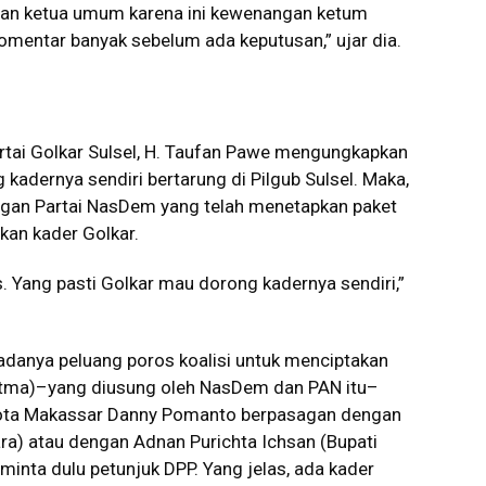
usan ketua umum karena ini kewenangan ketum
omentar banyak sebelum ada keputusan,” ujar dia.
Partai Golkar Sulsel, H. Taufan Pawe mengungkapkan
g kadernya sendiri bertarung di Pilgub Sulsel. Maka,
 dengan Partai NasDem yang telah menetapkan paket
an kader Golkar.
s. Yang pasti Golkar mau dorong kadernya sendiri,”
t adanya peluang poros koalisi untuk menciptakan
atma)–yang diusung oleh NasDem dan PAN itu–
 Kota Makassar Danny Pomanto berpasagan dengan
ara) atau dengan Adnan Purichta Ichsan (Bupati
minta dulu petunjuk DPP. Yang jelas, ada kader