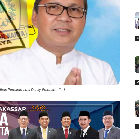
K
M
han Pomanto atau Danny Pomanto. (ist)
H