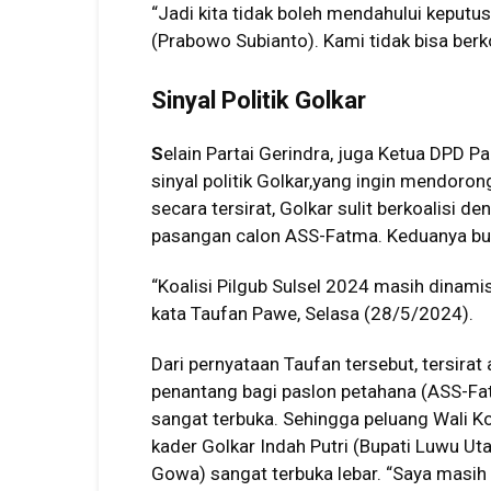
“Jadi kita tidak boleh mendahului keput
(Prabowo Subianto). Kami tidak bisa berk
Sinyal Politik Golkar
S
elain Partai Gerindra, juga Ketua DPD 
sinyal politik Golkar,yang ingin mendoron
secara tersirat, Golkar sulit berkoalisi
pasangan calon ASS-Fatma. Keduanya buk
“Koalisi Pilgub Sulsel 2024 masih dinami
kata Taufan Pawe, Selasa (28/5/2024).
Dari pernyataan Taufan tersebut, tersira
penantang bagi paslon petahana (ASS-F
sangat terbuka. Sehingga peluang Wali
kader Golkar Indah Putri (Bupati Luwu Ut
Gowa) sangat terbuka lebar. “Saya masih 