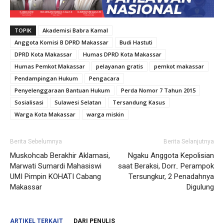
TOPIK
Akademisi Babra Kamal
Anggota Komisi B DPRD Makassar
Budi Hastuti
DPRD Kota Makassar
Humas DPRD Kota Makassar
Humas Pemkot Makassar
pelayanan gratis
pemkot makassar
Pendampingan Hukum
Pengacara
Penyelenggaraan Bantuan Hukum
Perda Nomor 7 Tahun 2015
Sosialisasi
Sulawesi Selatan
Tersandung Kasus
Warga Kota Makassar
warga miskin
Berita Sebelumnya
Berita Selanjutnya
Muskohcab Berakhir Aklamasi,
Ngaku Anggota Kepolisian
Marwati Sumardi Mahasiswi
saat Beraksi, Dorr.. Perampok
UMI Pimpin KOHATI Cabang
Tersungkur, 2 Penadahnya
Makassar
Digulung
ARTIKEL TERKAIT
DARI PENULIS