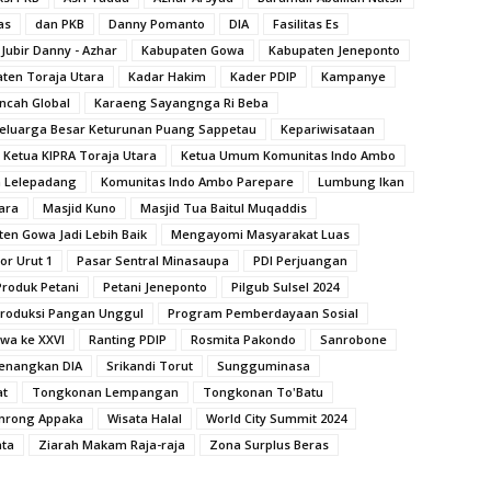
as
dan PKB
Danny Pomanto
DIA
Fasilitas Es
Jubir Danny - Azhar
Kabupaten Gowa
Kabupaten Jeneponto
ten Toraja Utara
Kadar Hakim
Kader PDIP
Kampanye
ncah Global
Karaeng Sayangnga Ri Beba
eluarga Besar Keturunan Puang Sappetau
Kepariwisataan
Ketua KIPRA Toraja Utara
Ketua Umum Komunitas Indo Ambo
a Lelepadang
Komunitas Indo Ambo Parepare
Lumbung Ikan
ara
Masjid Kuno
Masjid Tua Baitul Muqaddis
n Gowa Jadi Lebih Baik
Mengayomi Masyarakat Luas
r Urut 1
Pasar Sentral Minasaupa
PDI Perjuangan
roduk Petani
Petani Jeneponto
Pilgub Sulsel 2024
roduksi Pangan Unggul
Program Pemberdayaan Sosial
wa ke XXVl
Ranting PDIP
Rosmita Pakondo
Sanrobone
enangkan DIA
Srikandi Torut
Sungguminasa
at
Tongkonan Lempangan
Tongkonan To'Batu
nrong Appaka
Wisata Halal
World City Summit 2024
ata
Ziarah Makam Raja-raja
Zona Surplus Beras