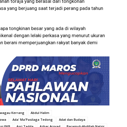
tanah toraja yang berasal dari tongkonan
kasa yang berjuang saat terjadi perang pada tahun
pa tongkinan besar yang ada di wilayah
ikenal dengan lelaki perkasa yang menurut ukuran
n berani memperjuangkan rakyat banyak demi
lawagau Kerrang
Abdul Halim
Gowa
Ada' Ma'Pasilaga Tedong
Adat dan Budaya
si PKB
Asri Tadda
Azhar Arsyad
Baramuli-Abdillah Natsir