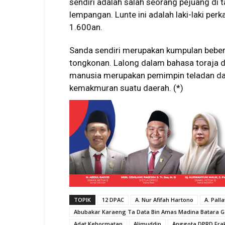
sendiri adalah salah seorang pejuang di 
lempangan. Lunte ini adalah laki-laki per
1.600an.
Sanda sendiri merupakan kumpulan bebera
tongkonan. Lalong dalam bahasa toraja d
manusia merupakan pemimpin teladan da
kemakmuran suatu daerah. (*)
TOPIK
12 DPAC
A. Nur Afifah Hartono
A. Pal
Abubakar Karaeng Ta Data Bin Amas Madina Batara 
Adat Kehormatan
Alimuddin
Anggota DPRD Frak