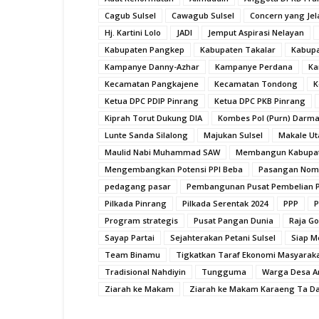
Cagub Sulsel
Cawagub Sulsel
Concern yang Jel
Hj. Kartini Lolo
JADI
Jemput Aspirasi Nelayan
Kabupaten Pangkep
Kabupaten Takalar
Kabupa
Kampanye Danny-Azhar
Kampanye Perdana
Ka
Kecamatan Pangkajene
Kecamatan Tondong
K
Ketua DPC PDIP Pinrang
Ketua DPC PKB Pinrang
Kiprah Torut Dukung DIA
Kombes Pol (Purn) Darm
Lunte Sanda Silalong
Majukan Sulsel
Makale Ut
Maulid Nabi Muhammad SAW
Membangun Kabupate
Mengembangkan Potensi PPI Beba
Pasangan Nomo
pedagang pasar
Pembangunan Pusat Pembelian P
Pilkada Pinrang
Pilkada Serentak 2024
PPP
P
Program strategis
Pusat Pangan Dunia
Raja Go
Sayap Partai
Sejahterakan Petani Sulsel
Siap M
Team Binamu
Tigkatkan Taraf Ekonomi Masyarak
Tradisional Nahdiyin
Tungguma
Warga Desa A
Ziarah ke Makam
Ziarah ke Makam Karaeng Ta D