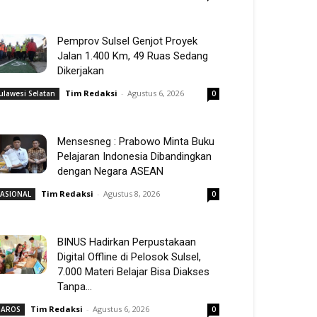
Pemprov Sulsel Genjot Proyek
Jalan 1.400 Km, 49 Ruas Sedang
Dikerjakan
Tim Redaksi
-
Agustus 6, 2026
ulawesi Selatan
0
Mensesneg : Prabowo Minta Buku
Pelajaran Indonesia Dibandingkan
dengan Negara ASEAN
Tim Redaksi
-
Agustus 8, 2026
ASIONAL
0
BINUS Hadirkan Perpustakaan
Digital Offline di Pelosok Sulsel,
7.000 Materi Belajar Bisa Diakses
Tanpa...
Tim Redaksi
-
Agustus 6, 2026
AROS
0