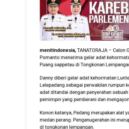
menitindonesia,
TANATORAJA – Calon Gub
Pomanto menerima gelar adat kehormatan
Puang sappetau di Tongkonan Lempangan,
Danny diberi gelar adat kehormatan Lunte
Lelepadang sebagai perwakilan rumpun k
adat ditandai dengan penyerahan sebua
pemimpin yang pemberani dan mengayom
Konon katanya, Pedang merupakan alat y
medan perang. Penganugerahan ini merup
di tongkonan lempangan.