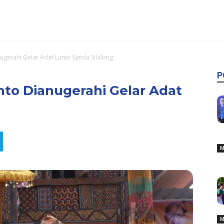
gerahi Gelar Adat Lunte Sanda Silalong
P
to Dianugerahi Gelar Adat
M
M