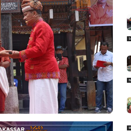
S
N
M