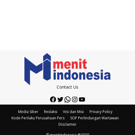
Contact Us
Facebook
Twitter
WhatsApp
Instagram
YouTube
Media Siber
Redaksi
Visi dan Misi
Privacy Policy
Kode Perilaku Perusahaan Pers
SOP Perlindungan Wartawan
Disclaimer
© menitindonesia @2020