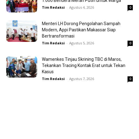
1.000 Bendera Merah Putih untuk Warga
Tim Redaksi
-
Agustus 4, 2026
0
Menteri LH Dorong Pengolahan Sampah
Modern, Appi Pastikan Makassar Siap
Bertransformasi
Tim Redaksi
-
Agustus 5, 2026
0
Wamenkes Tinjau Skrining TBC di Maros,
Tekankan Tracing Kontak Erat untuk Tekan
Kasus
Tim Redaksi
-
Agustus 7, 2026
0