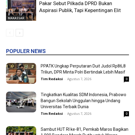
Pakar Sebut Pilkada DPRD Bukan
Aspirasi Publik, Tapi Kepentingan Elit
MAKASSAR
POPULER NEWS
PPATK Ungkap Perputaran Duit Judol Rp86,8
Triliun, DPR Minta Polri Bertindak Lebih Masif
Tim Redaksi
-
Agustus 7, 2026
0
Tingkatkan Kualitas SDM Indonesia, Prabowo
Bangun Sekolah Unggulan hingga Undang
Universitas Terbaik Dunia
Tim Redaksi
-
Agustus 7, 2026
0
Sambut HUT RI ke-81, Pemkab Maros Bagikan