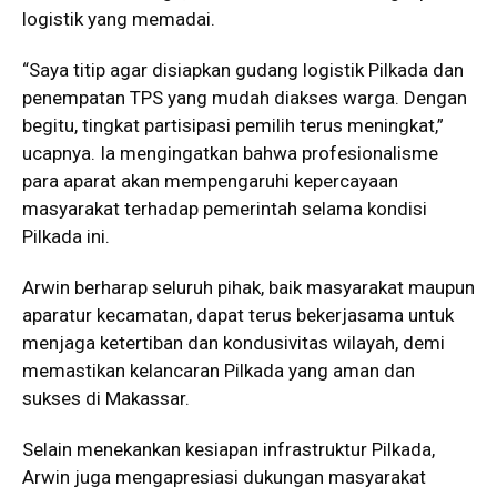
logistik yang memadai.
“Saya titip agar disiapkan gudang logistik Pilkada dan
penempatan TPS yang mudah diakses warga. Dengan
begitu, tingkat partisipasi pemilih terus meningkat,”
ucapnya. Ia mengingatkan bahwa profesionalisme
para aparat akan mempengaruhi kepercayaan
masyarakat terhadap pemerintah selama kondisi
Pilkada ini.
Arwin berharap seluruh pihak, baik masyarakat maupun
aparatur kecamatan, dapat terus bekerjasama untuk
menjaga ketertiban dan kondusivitas wilayah, demi
memastikan kelancaran Pilkada yang aman dan
sukses di Makassar.
Selain menekankan kesiapan infrastruktur Pilkada,
Arwin juga mengapresiasi dukungan masyarakat