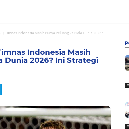
-0, Timnas Indonesia Masih Punya Peluang ke Piala Dunia 2026?...
P
 Timnas Indonesia Masih
 Dunia 2026? Ini Strategi
M
M