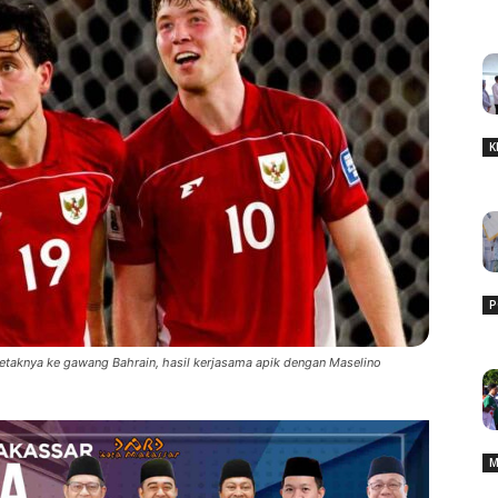
K
P
taknya ke gawang Bahrain, hasil kerjasama apik dengan Maselino
M