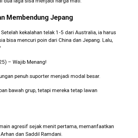
 dua laga sisa menjadi harga mati.
a dan Membendung Jepang
 Setelah kekalahan telak 1-5 dari Australia, ia harus
a bisa mencuri poin dari China dan Jepang. Lalu,
?
25) – Wajib Menang!
ungan penuh suporter menjadi modal besar.
an bawah grup, tetapi mereka tetap lawan
rmain agresif sejak menit pertama, memanfaatkan
 Arhan dan Saddil Ramdani.