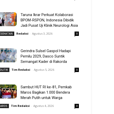
Taruna Ikrar Perkuat Kolaborasi
BPOM-RSPON, Indonesia Dibidik
Jadi Pusat Uji Klinik Neurologi Asia
Redaksi
-
Agustus 3, 2026
ESEHATAN
0
Gerindra Sulsel Gaspol Hadapi
Pemilu 2029, Dasco Suntik
Semangat Kader di Rakorda
Tim Redaksi
-
Agustus 5, 2026
OLITIK
0
Sambut HUT RI ke-81, Pemkab
Maros Bagikan 1.000 Bendera
Merah Putih untuk Warga
Tim Redaksi
-
Agustus 4, 2026
AROS
0