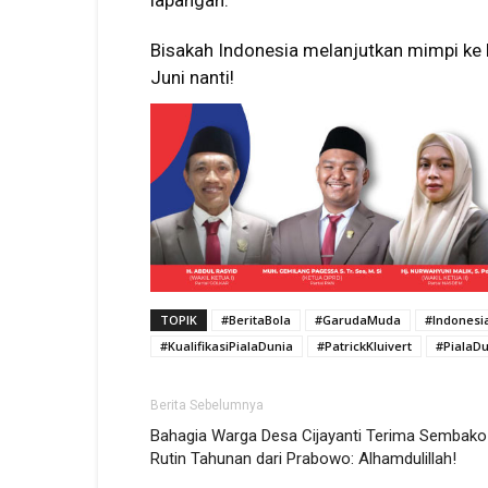
lapangan.
Bisakah Indonesia melanjutkan mimpi ke 
Juni nanti!
TOPIK
#BeritaBola
#GarudaMuda
#Indonesi
#KualifikasiPialaDunia
#PatrickKluivert
#PialaDu
Berita Sebelumnya
Bahagia Warga Desa Cijayanti Terima Sembako
Rutin Tahunan dari Prabowo: Alhamdulillah!