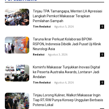
Tinjau TPA Tamangapa, Menteri LH Apresiasi
Langkah Pemkot Makassar Terapkan
Pemilahan Sampah
Tim Redaksi
-
Agustus 5, 2026
0
Taruna Ikrar Perkuat Kolaborasi BPOM-
RSPON, Indonesia Dibidik Jadi Pusat Uji Klinik
Neurologi Asia
Redaksi
-
Agustus 3, 2026
0
Kominfo Makassar Tunjukkan Inovasi Digital
ke Peserta Australia Awards, Lontara+ Jadi
Andalan
Tim Redaksi
-
Agustus 6, 2026
0
Tinjau Lorong Kuliner, Walkot Makassar Ingin
Tiap RT/RW Punya Konsep Unggulan Berbasis
Potensi Lokal