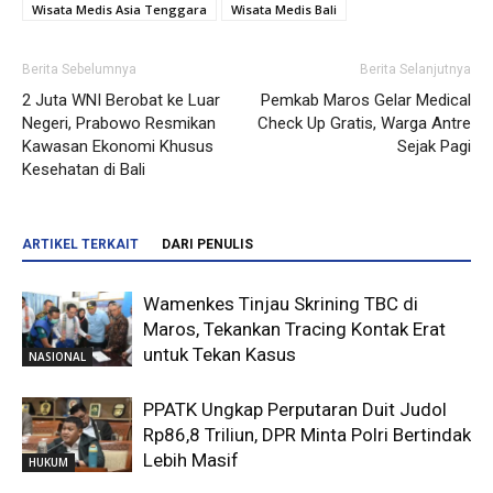
Wisata Medis Asia Tenggara
Wisata Medis Bali
Berita Sebelumnya
Berita Selanjutnya
2 Juta WNI Berobat ke Luar
Pemkab Maros Gelar Medical
Negeri, Prabowo Resmikan
Check Up Gratis, Warga Antre
Kawasan Ekonomi Khusus
Sejak Pagi
Kesehatan di Bali
ARTIKEL TERKAIT
DARI PENULIS
Wamenkes Tinjau Skrining TBC di
Maros, Tekankan Tracing Kontak Erat
untuk Tekan Kasus
NASIONAL
PPATK Ungkap Perputaran Duit Judol
Rp86,8 Triliun, DPR Minta Polri Bertindak
Lebih Masif
HUKUM