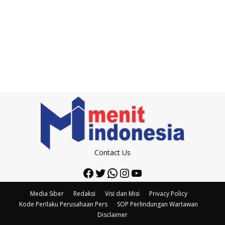
Contact Us
Facebook
Twitter
WhatsApp
Instagram
YouTube
Media Siber
Redaksi
Visi dan Misi
Privacy Policy
Kode Perilaku Perusahaan Pers
SOP Perlindungan Wartawan
Disclaimer