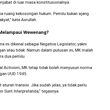
enjabat di luar masa konstitusionalnya.
a ruang kekosongan hukum. Pemilu bukan ajang
kyat,” kata Asrullah.
au Melampaui Wewenang?
 ini dikenal sebagai Negative Legislator, yakni
an atau tidak. Namun dalam putusan ini, MK malah
ra dua pemilu.
ial Activism, MK tetap tidak boleh menyusun norma
ngan UUD 1945.
aturan transisi. Jika sudah jelas, ya tidak perlu
Non Sunt Interpretanda,” tegasnya.