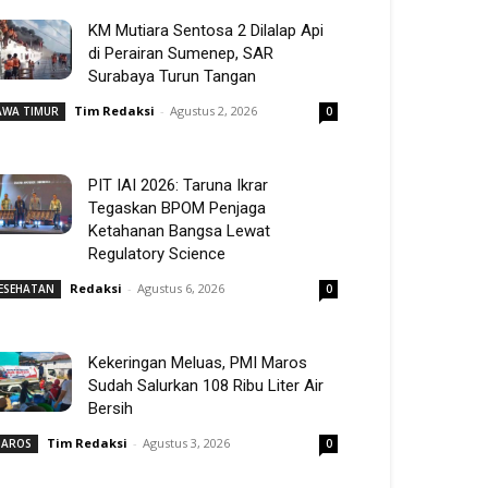
KM Mutiara Sentosa 2 Dilalap Api
di Perairan Sumenep, SAR
Surabaya Turun Tangan
Tim Redaksi
-
Agustus 2, 2026
AWA TIMUR
0
PIT IAI 2026: Taruna Ikrar
Tegaskan BPOM Penjaga
Ketahanan Bangsa Lewat
Regulatory Science
Redaksi
-
Agustus 6, 2026
ESEHATAN
0
Kekeringan Meluas, PMI Maros
Sudah Salurkan 108 Ribu Liter Air
Bersih
Tim Redaksi
-
Agustus 3, 2026
AROS
0