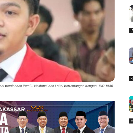
J
K
soal pemisahan Pemilu Nasional dan Lokal bertentangan dengan UUD 1945
M