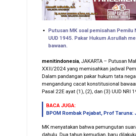
Putusan MK soal pemisahan Pemilu N
UUD 1945. Pakar Hukum Asrullah me
bawaan.
menitindonesia
, JAKARTA – Putusan Ma
XXII/2024 yang memisahkan jadwal Pemilu
Dalam pandangan pakar hukum tata negara D
mengandung cacat konstitusional bawaan
Pasal 22E ayat (1), (2), dan (3) UUD NRI 
BACA JUGA:
BPOM Rombak Pejabat, Prof Taruna: 
MK menyatakan bahwa pemungutan suara u
dahulu. Dua tahun kemudian, baru dilaku