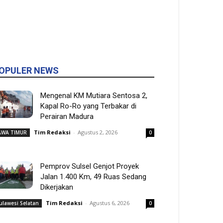
OPULER NEWS
Mengenal KM Mutiara Sentosa 2,
Kapal Ro-Ro yang Terbakar di
Perairan Madura
Tim Redaksi
-
Agustus 2, 2026
AWA TIMUR
0
Pemprov Sulsel Genjot Proyek
Jalan 1.400 Km, 49 Ruas Sedang
Dikerjakan
Tim Redaksi
-
Agustus 6, 2026
ulawesi Selatan
0