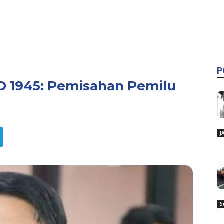
P
D 1945: Pemisahan Pemilu
J
S