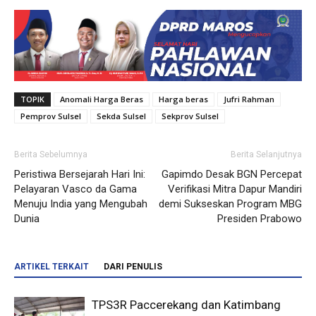
TOPIK
Anomali Harga Beras
Harga beras
Jufri Rahman
Pemprov Sulsel
Sekda Sulsel
Sekprov Sulsel
Berita Sebelumnya
Berita Selanjutnya
Peristiwa Bersejarah Hari Ini:
Gapimdo Desak BGN Percepat
Pelayaran Vasco da Gama
Verifikasi Mitra Dapur Mandiri
Menuju India yang Mengubah
demi Sukseskan Program MBG
Dunia
Presiden Prabowo
ARTIKEL TERKAIT
DARI PENULIS
TPS3R Paccerekang dan Katimbang