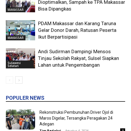
Dioptimalkan, Sampah ke TPA Makassar
Bisa Dipangkas
MAKASSAR
PDAM Makassar dan Karang Taruna
Gelar Donor Darah, Ratusan Peserta
Ikut Berpartisipasi
MAKASSAR
Andi Sudirman Dampingi Mensos
Tinjau Sekolah Rakyat, Sulsel Siapkan
Sulawesi
Lahan untuk Pengembangan
Selatan
POPULER NEWS
Rekonstruksi Pembunuhan Driver Ojol di
Maros Digelar, Tersangka Peragakan 24
Adegan
Tim Redaksi
-
Agustus 4, 2026
0