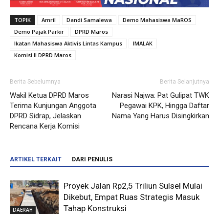
TOPIK
Amril
Dandi Samalewa
Demo Mahasiswa MaROS
Demo Pajak Parkir
DPRD Maros
Ikatan Mahasiswa Aktivis Lintas Kampus
IMALAK
Komisi II DPRD Maros
Berita Sebelumnya
Berita Selanjutnya
Wakil Ketua DPRD Maros
Narasi Najwa: Pat Gulipat TWK
Terima Kunjungan Anggota
Pegawai KPK, Hingga Daftar
DPRD Sidrap, Jelaskan
Nama Yang Harus Disingkirkan
Rencana Kerja Komisi
ARTIKEL TERKAIT
DARI PENULIS
Proyek Jalan Rp2,5 Triliun Sulsel Mulai
Dikebut, Empat Ruas Strategis Masuk
Tahap Konstruksi
DAERAH