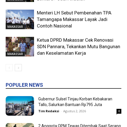
Menteri LH Sebut Pembenahan TPA
Tamangapa Makassar Layak Jadi
Contoh Nasional
MAKASSAR
Ketua DPRD Makassar Cek Renovasi
SDN Pannara, Tekankan Mutu Bangunan
dan Keselamatan Kerja
MAKASSAR
POPULER NEWS
Gubernur Sulsel Tinjau Korban Kebakaran
Tallo, Salurkan Bantuan Rp795 Juta
Tim Redaksi
-
Agustus 2, 2026
0
2 Anggota OPM Tewas Ditembak Saat Serang