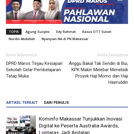
TOPIK
Agung Sucipto
Edy Rahmat
Kasus OTT Sulsel
Nurdin Abdullah
Nyanyian NA di PN Makassar
Berita Sebelumnya
Berita Selanjutnya
DPRD Maros Tinjau Kesiapan
Anggu Bakal Tak Sendiri di Bui,
Sekolah Gelar Pembelajaran
KPK Makin Melebar Menelisik
Tatap Muka
Proyek Haji Momo dan Haji
Haeruddin
ARTIKEL TERKAIT
DARI PENULIS
Kominfo Makassar Tunjukkan Inovasi
Digital ke Peserta Australia Awards,
Lontara+ Jadi Andalan
MAKASSAR