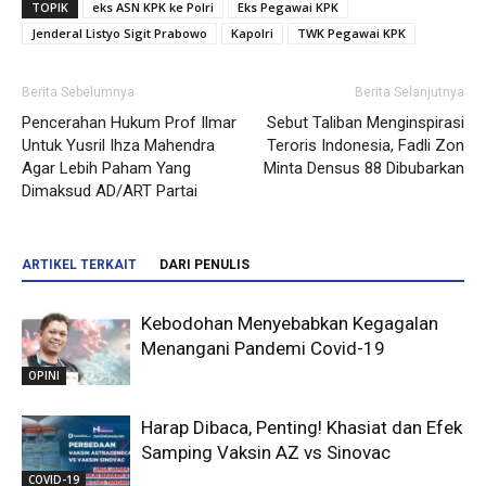
TOPIK
eks ASN KPK ke Polri
Eks Pegawai KPK
Jenderal Listyo Sigit Prabowo
Kapolri
TWK Pegawai KPK
Berita Sebelumnya
Berita Selanjutnya
Pencerahan Hukum Prof Ilmar
Sebut Taliban Menginspirasi
Untuk Yusril Ihza Mahendra
Teroris Indonesia, Fadli Zon
Agar Lebih Paham Yang
Minta Densus 88 Dibubarkan
Dimaksud AD/ART Partai
ARTIKEL TERKAIT
DARI PENULIS
Kebodohan Menyebabkan Kegagalan
Menangani Pandemi Covid-19
OPINI
Harap Dibaca, Penting! Khasiat dan Efek
Samping Vaksin AZ vs Sinovac
COVID-19