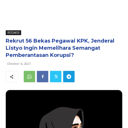
REDAKSI
Rekrut 56 Bekas Pegawai KPK, Jenderal
Listyo Ingin Memelihara Semangat
Pemberantasan Korupsi?
Oktober 6, 2021