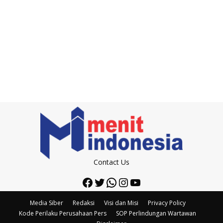
Contact Us
Facebook
Twitter
WhatsApp
Instagram
YouTube
Media Siber
Redaksi
Visi dan Misi
Privacy Policy
Kode Perilaku Perusahaan Pers
SOP Perlindungan Wartawan