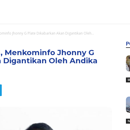
minfo Jhonny G Plate Dikabarkan Akan Digantikan Oleh...
P
G, Menkominfo Jhonny G
 Digantikan Oleh Andika
M
N