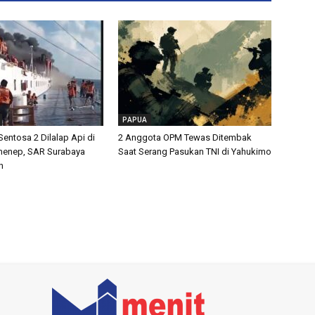
PAPUA
entosa 2 Dilalap Api di
2 Anggota OPM Tewas Ditembak
menep, SAR Surabaya
Saat Serang Pasukan TNI di Yahukimo
n