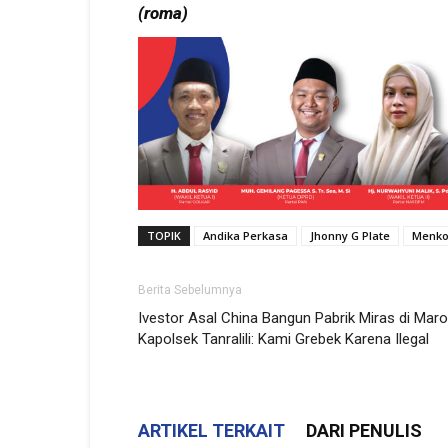
(roma)
TOPIK
Andika Perkasa
Jhonny G Plate
Menko
Berita Sebelumnya
Ivestor Asal China Bangun Pabrik Miras di Maro
Kapolsek Tanralili: Kami Grebek Karena Ilegal
ARTIKEL TERKAIT
DARI PENULIS