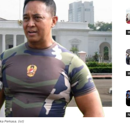
M
M
N
a Perkasa. (ist)