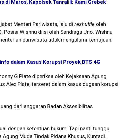
s di Maros, Kapolsek Tanralili: Kami Grebek
abat Menteri Pariwisata, lalu di
reshuffle
oleh
 Posisi Wishnu diisi oleh Sandiaga Uno. Wishnu
kementerian pariwisata tidak mengalami kemajuan.
nfo dalam Kasus Korupsi Proyek BTS 4G
Jhonny G Plate diperiksa oleh Kejaksaan Agung
s Alex Plate, terseret dalam kasus dugaan korupsi
 uang dari anggaran Badan Aksesibilitas
suai dengan ketentuan hukum. Tapi nanti tunggu
ksa Agung Muda Tindak Pidana Khusus, Kuntadi.