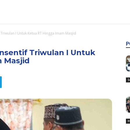
f Triwulan I Untuk Ketua RT Hingga Imam Masjid
P
nsentif Triwulan I Untuk
 Masjid
S
H