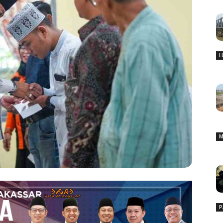
L
M
P