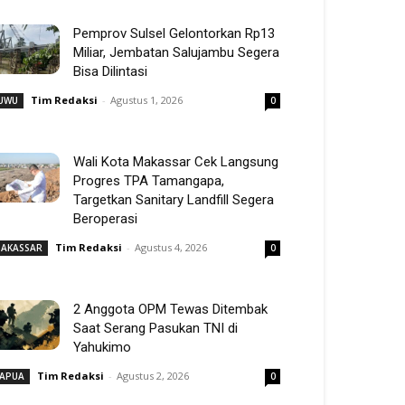
Pemprov Sulsel Gelontorkan Rp13
Miliar, Jembatan Salujambu Segera
Bisa Dilintasi
Tim Redaksi
-
Agustus 1, 2026
UWU
0
Wali Kota Makassar Cek Langsung
Progres TPA Tamangapa,
Targetkan Sanitary Landfill Segera
Beroperasi
Tim Redaksi
-
Agustus 4, 2026
AKASSAR
0
2 Anggota OPM Tewas Ditembak
Saat Serang Pasukan TNI di
Yahukimo
Tim Redaksi
-
Agustus 2, 2026
APUA
0