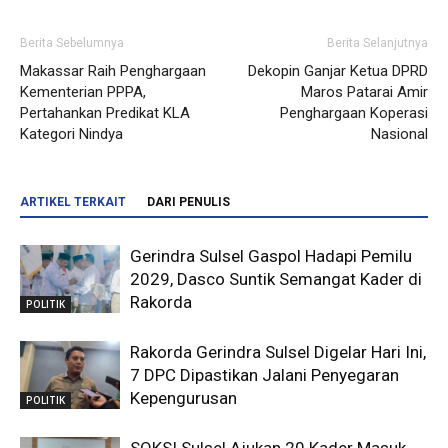
Berita Sebelumnya
Berita Selanjutnya
Makassar Raih Penghargaan
Dekopin Ganjar Ketua DPRD
Kementerian PPPA,
Maros Patarai Amir
Pertahankan Predikat KLA
Penghargaan Koperasi
Kategori Nindya
Nasional
ARTIKEL TERKAIT
DARI PENULIS
Gerindra Sulsel Gaspol Hadapi Pemilu
2029, Dasco Suntik Semangat Kader di
Rakorda
POLITIK
Rakorda Gerindra Sulsel Digelar Hari Ini,
7 DPC Dipastikan Jalani Penyegaran
Kepengurusan
POLITIK
SOKSI Sulsel Ajukan 20 Kader Masuk