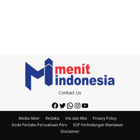
Contact Us
Facebook
Twitter
WhatsApp
Instagram
YouTube
Media Siber
Redaksi
Visi dan Misi
Privacy Policy
Kode Perilaku Perusahaan Pers
SOP Perlindungan Wartawan
Disclaimer