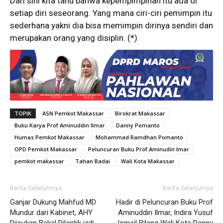
Dari sini kita tahu bahwa kepempimpinan itu ada di
setiap diri seseorang. Yang mana ciri-ciri pemimpin itu
sederhana yakni dia bisa memimpin dirinya sendiri dan
merupakan orang yang disiplin. (*)
TOPIK
ASN Pemkot Makassar
Birokrat Makassar
Buku Karya Prof Aminuddin Ilmar
Danny Pomanto
Humas Pemkot Makassar
Mohammad Ramdhan Pomanto
OPD Pemkot Makassar
Peluncuran Buku Prof Aminudin Imar
pemkot makassar
Tahan Badai
Wali Kota Makassar
Berita Sebelumnya
Berita Selanjutnya
Ganjar Dukung Mahfud MD
Hadir di Peluncuran Buku Prof
Mundur dari Kabinet, AHY
Aminuddin Ilmar, Indira Yusuf
Diisukan Bakal Dilantik jadi
Ismail Bilang Wali Kota Danny