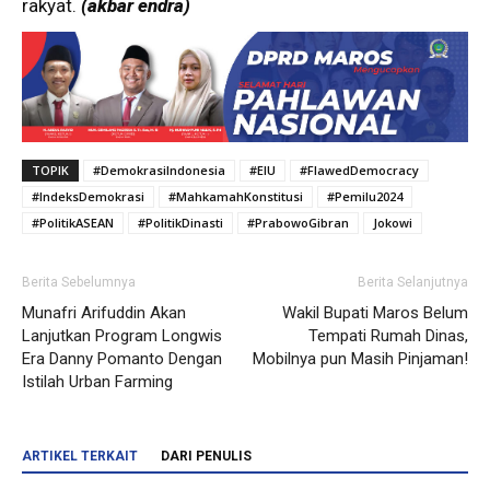
rakyat.
(akbar endra)
TOPIK
#DemokrasiIndonesia
#EIU
#FlawedDemocracy
#IndeksDemokrasi
#MahkamahKonstitusi
#Pemilu2024
#PolitikASEAN
#PolitikDinasti
#PrabowoGibran
Jokowi
Berita Sebelumnya
Berita Selanjutnya
Munafri Arifuddin Akan
Wakil Bupati Maros Belum
Lanjutkan Program Longwis
Tempati Rumah Dinas,
Era Danny Pomanto Dengan
Mobilnya pun Masih Pinjaman!
Istilah Urban Farming
ARTIKEL TERKAIT
DARI PENULIS