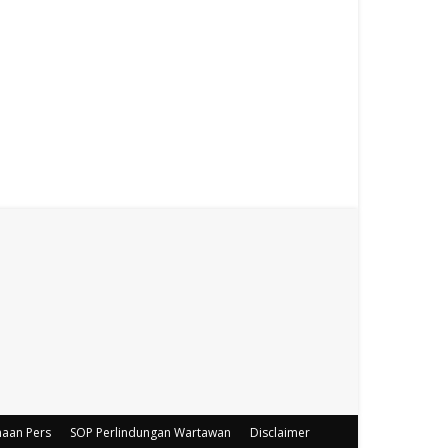
haan Pers
SOP Perlindungan Wartawan
Disclaimer