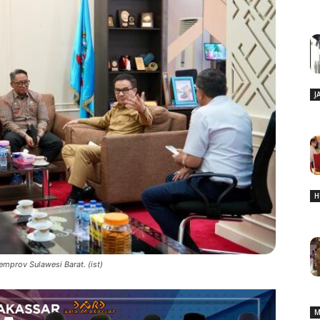
J
H
mprov Sulawesi Barat. (ist)
M