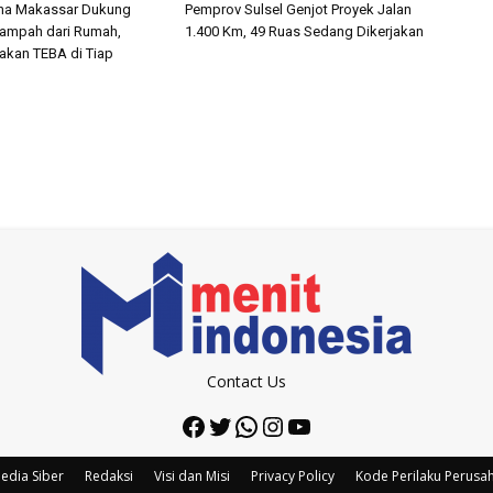
una Makassar Dukung
Pemprov Sulsel Genjot Proyek Jalan
Sampah dari Rumah,
1.400 Km, 49 Ruas Sedang Dikerjakan
akan TEBA di Tiap
Contact Us
Facebook
Twitter
WhatsApp
Instagram
YouTube
edia Siber
Redaksi
Visi dan Misi
Privacy Policy
Kode Perilaku Perusa