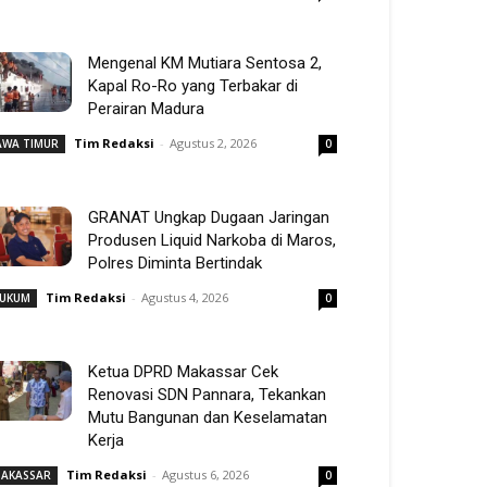
Mengenal KM Mutiara Sentosa 2,
Kapal Ro-Ro yang Terbakar di
Perairan Madura
Tim Redaksi
-
Agustus 2, 2026
AWA TIMUR
0
GRANAT Ungkap Dugaan Jaringan
Produsen Liquid Narkoba di Maros,
Polres Diminta Bertindak
Tim Redaksi
-
Agustus 4, 2026
UKUM
0
Ketua DPRD Makassar Cek
Renovasi SDN Pannara, Tekankan
Mutu Bangunan dan Keselamatan
Kerja
Tim Redaksi
-
Agustus 6, 2026
AKASSAR
0