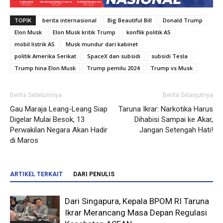
TOPIK
berita internasional
Big Beautiful Bill
Donald Trump
Elon Musk
Elon Musk kritik Trump
konflik politik AS
mobil listrik AS
Musk mundur dari kabinet
politik Amerika Serikat
SpaceX dan subsidi
subsidi Tesla
Trump hina Elon Musk
Trump pemilu 2024
Trump vs Musk
Berita Sebelumnya
Berita Selanjutnya
Gau Maraja Leang-Leang Siap
Taruna Ikrar: Narkotika Harus
Digelar Mulai Besok, 13
Dihabisi Sampai ke Akar,
Perwakilan Negara Akan Hadir
Jangan Setengah Hati!
di Maros
ARTIKEL TERKAIT
DARI PENULIS
Dari Singapura, Kepala BPOM RI Taruna
Ikrar Merancang Masa Depan Regulasi