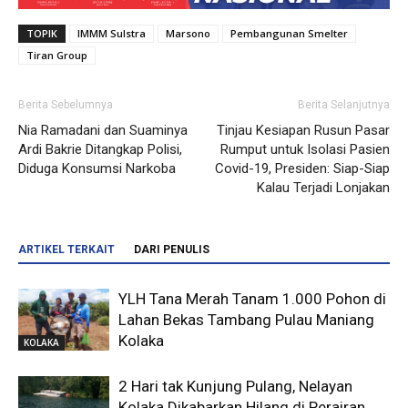
TOPIK
IMMM Sulstra
Marsono
Pembangunan Smelter
Tiran Group
Berita Sebelumnya
Berita Selanjutnya
Nia Ramadani dan Suaminya
Tinjau Kesiapan Rusun Pasar
Ardi Bakrie Ditangkap Polisi,
Rumput untuk Isolasi Pasien
Diduga Konsumsi Narkoba
Covid-19, Presiden: Siap-Siap
Kalau Terjadi Lonjakan
ARTIKEL TERKAIT
DARI PENULIS
YLH Tana Merah Tanam 1.000 Pohon di
Lahan Bekas Tambang Pulau Maniang
Kolaka
KOLAKA
2 Hari tak Kunjung Pulang, Nelayan
Kolaka Dikabarkan Hilang di Perairan