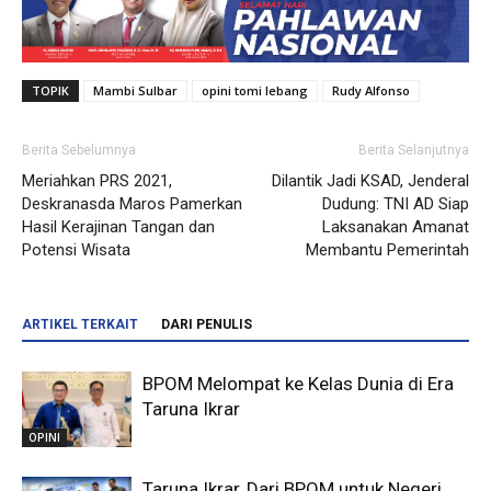
TOPIK
Mambi Sulbar
opini tomi lebang
Rudy Alfonso
Berita Sebelumnya
Berita Selanjutnya
Meriahkan PRS 2021,
Dilantik Jadi KSAD, Jenderal
Deskranasda Maros Pamerkan
Dudung: TNI AD Siap
Hasil Kerajinan Tangan dan
Laksanakan Amanat
Potensi Wisata
Membantu Pemerintah
ARTIKEL TERKAIT
DARI PENULIS
BPOM Melompat ke Kelas Dunia di Era
Taruna Ikrar
OPINI
Taruna Ikrar, Dari BPOM untuk Negeri