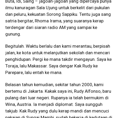
Buta, Idi, Saing – jagoan-jagoan yang dipercaya punya
ilmu kanuragan Sala Ujung untuk berkelit dari pukulan
dan peluru, kekuatan Sorong Sappiku. Tentu juga sang
satria bergitar, Rhoma Irama, yang suaranya kerap
terdengar dari siaran radio AM yang sampai ke
gunung.
Begitulah. Waktu berlalu dan kami merantau, berpisah
jalan, ke kota untuk melanjutkan sekolah dan mencari
penghidupan. Pergi ke mana takdir mengayun. Saya ke
Toraja, lalu Makassar. Saya dengar Kak Rudy ke
Parepare, lalu entah ke mana.
Belasan tahun kemudian, sekitar tahun 2000, kami
bertemu di Jakarta. Kakak saya ini, Rudy Alfonso, baru
pulang dari luar negeri. Rupanya ia telah bermukim di
Wina, Austria. Ia menjadi diplomat. Saya sungguh
takjub: Kak Rudy yang dulu kerap mandi dan mencuci
pakaian di Sungai Mambi, sudah bekerja di kedutaan di