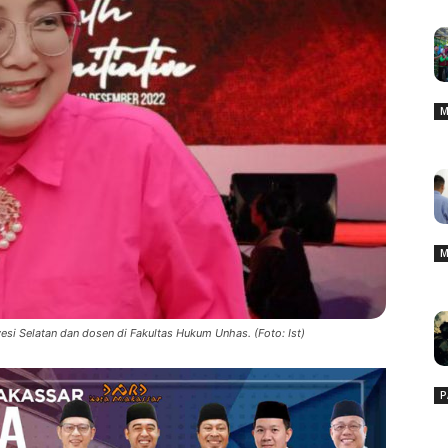
M
M
esi Selatan dan dosen di Fakultas Hukum Unhas. (Foto: Ist)
P