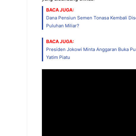
BACA JUGA:
Dana Pensiun Semen Tonasa Kembali Disoa
Puluhan Miliar?
BACA JUGA:
Presiden Jokowi Minta Anggaran Buka Pu
Yatim Piatu