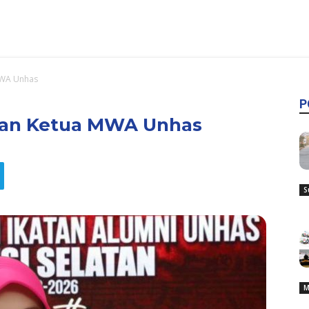
MWA Unhas
P
han Ketua MWA Unhas
S
M