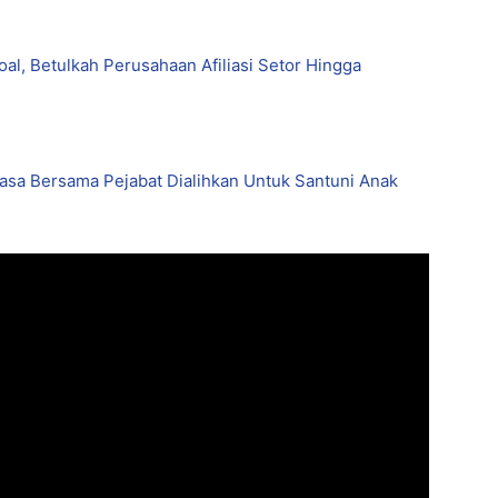
l, Betulkah Perusahaan Afiliasi Setor Hingga
asa Bersama Pejabat Dialihkan Untuk Santuni Anak