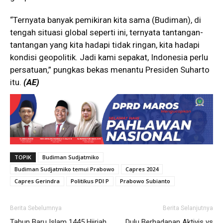
“Ternyata banyak pemikiran kita sama (Budiman), di
tengah situasi global seperti ini, ternyata tantangan-
tantangan yang kita hadapi tidak ringan, kita hadapi
kondisi geopolitik. Jadi kami sepakat, Indonesia perlu
persatuan,” pungkas bekas menantu Presiden Suharto
itu.
(AE)
TOPIK
Budiman Sudjatmiko
Budiman Sudjatmiko temui Prabowo
Capres 2024
Capres Gerindra
Politikus PDI P
Prabowo Subianto
Berita Sebelumnya
Berita Selanjutnya
Tahun Baru Islam 1445 Hijriah,
Dulu Berhadapan Aktivis vs