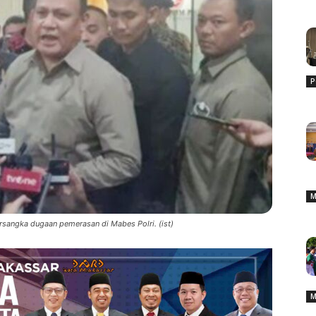
P
M
ersangka dugaan pemerasan di Mabes Polri. (ist)
M