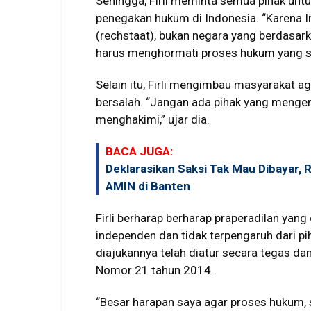
Sehingga, Firli meminta semua pihak unt
penegakan hukum di Indonesia. “Karena 
(rechstaat), bukan negara yang berdasar
harus menghormati proses hukum yang se
Selain itu, Firli mengimbau masyarakat a
bersalah. “Jangan ada pihak yang mengem
menghakimi,” ujar dia.
BACA JUGA:
Deklarasikan Saksi Tak Mau Dibayar, 
AMIN di Banten
Firli berharap berharap praperadilan yan
independen dan tidak terpengaruh dari p
diajukannya telah diatur secara tegas da
Nomor 21 tahun 2014.
“Besar harapan saya agar proses hukum,