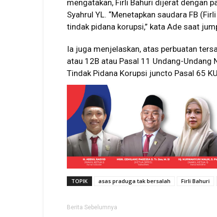
mengatakan, Firli Bahuri dijerat dengan
Syahrul YL. “Menetapkan saudara FB (Firl
tindak pidana korupsi,” kata Ade saat jum
Ia juga menjelaskan, atas perbuatan ters
atau 12B atau Pasal 11 Undang-Undang
Tindak Pidana Korupsi juncto Pasal 65 K
TOPIK
asas praduga tak bersalah
Firli Bahuri
Berita Sebelumnya