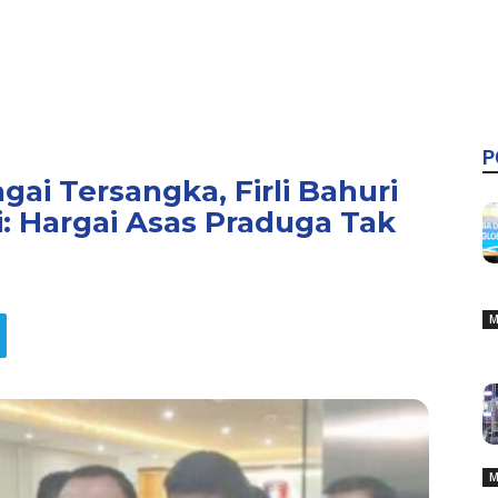
P
gai Tersangka, Firli Bahuri
: Hargai Asas Praduga Tak
M
M