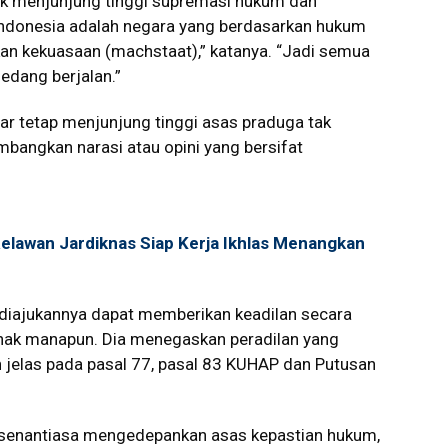
uk menjunjung tinggi supremasi hukum dan
Indonesia adalah negara yang berdasarkan hukum
kan kekuasaan (machstaat),” katanya. “Jadi semua
dang berjalan.”
gar tetap menjunjung tinggi asas praduga tak
bangkan narasi atau opini yang bersifat
Relawan Jardiknas Siap Kerja Ikhlas Menangkan
g diajukannya dapat memberikan keadilan secara
ihak manapun. Dia menegaskan peradilan yang
n jelas pada pasal 77, pasal 83 KUHAP dan Putusan
 senantiasa mengedepankan asas kepastian hukum,