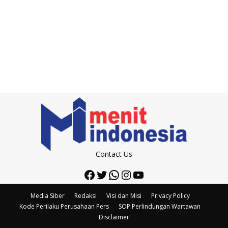
Contact Us
Facebook
Twitter
WhatsApp
Instagram
YouTube
Media Siber
Redaksi
Visi dan Misi
Privacy Policy
Kode Perilaku Perusahaan Pers
SOP Perlindungan Wartawan
Disclaimer