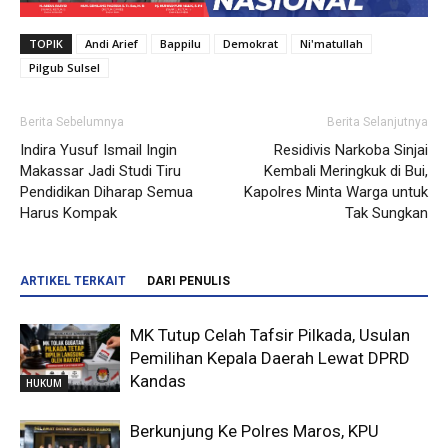
TOPIK
Andi Arief
Bappilu
Demokrat
Ni'matullah
Pilgub Sulsel
Berita Sebelumnya
Berita Selanjutnya
Indira Yusuf Ismail Ingin
Residivis Narkoba Sinjai
Makassar Jadi Studi Tiru
Kembali Meringkuk di Bui,
Pendidikan Diharap Semua
Kapolres Minta Warga untuk
Harus Kompak
Tak Sungkan
ARTIKEL TERKAIT
DARI PENULIS
MK Tutup Celah Tafsir Pilkada, Usulan
Pemilihan Kepala Daerah Lewat DPRD
Kandas
HUKUM
Berkunjung Ke Polres Maros, KPU