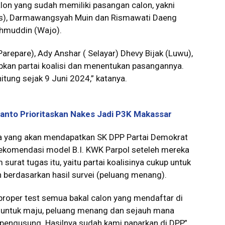
calon yang sudah memiliki pasangan calon, yakni
ros), Darmawangsyah Muin dan Rismawati Daeng
hmuddin (Wajo).
arepare), Ady Anshar ( Selayar) Dhevy Bijak (Luwu),
an partai koalisi dan menentukan pasangannya.
hitung sejak 9 Juni 2024,” katanya.
anto Prioritaskan Nakes Jadi P3K Makassar
hwa yang akan mendapatkan SK DPP Partai Demokrat
rekomendasi model B.I. KWK Parpol seteleh mereka
urat tugas itu, yaitu partai koalisinya cukup untuk
berdasarkan hasil survei (peluang menang).
proper test semua bakal calon yang mendaftar di
g untuk maju, peluang menang dan sejauh mana
engusung. Hasilnya sudah kami paparkan di DPP,”