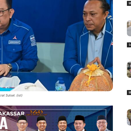
M
S
M
t Sulsel. (ist)