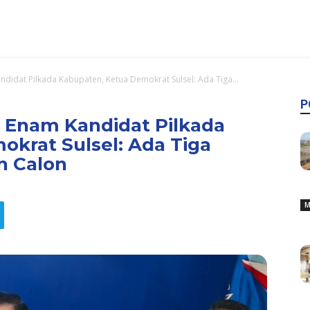
ndidat Pilkada Kabupaten, Ketua Demokrat Sulsel: Ada Tiga...
P
s Enam Kandidat Pilkada
krat Sulsel: Ada Tiga
n Calon
M