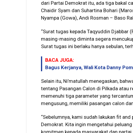
dari Partai Demokrat itu, ada tiga bakal 
Chaidir Syam dan Suhartina Bohari (Ma
Nyampa (Gowa), Andi Rosman – Baso Ra
“Surat tugas kepada Taqyuddin Djabbar (P
masing-masing diminta segera mencukupk
Surat tugas ini berlaku hanya sebulan, ter
BACA JUGA:
Bagus Kerjanya, Wali Kota Danny Pom
Selain itu, Ni’matullah menegaskan, ba
tentang Pasangan Calon di Pilkada atau 
memenuhi tiga parameter yang tercantum s
mengusung, memiliki pasangan calon dan 
“Sebelumnya, kami sudah lakukan fit and 
Demokrat. Kita ingin mengetahui peluan
komitmen kepada masyarakat dan partai p