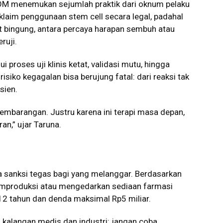
BPOM menemukan sejumlah praktik dari oknum pelaku
aim penggunaan stem cell secara legal, padahal
uat bingung, antara percaya harapan sembuh atau
ruji.
proses uji klinis ketat, validasi mutu, hingga
isiko kegagalan bisa berujung fatal: dari reaksi tak
sien.
embarangan. Justru karena ini terapi masa depan,
n,” ujar Taruna.
sanksi tegas bagi yang melanggar. Berdasarkan
emproduksi atau mengedarkan sediaan farmasi
a 12 tahun dan denda maksimal Rp5 miliar.
i kalangan medis dan industri: jangan coba