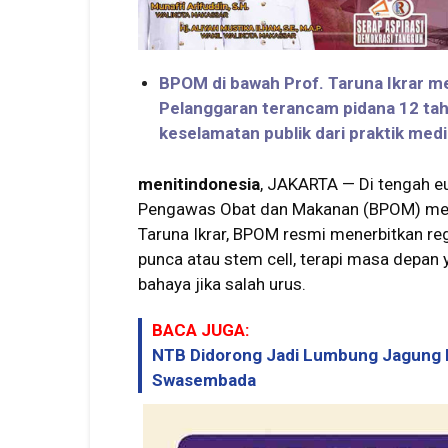
BPOM di bawah Prof. Taruna Ikrar men
Pelanggaran terancam pidana 12 tahu
keselamatan publik dari praktik medis
menitindonesia
, JAKARTA — Di tengah e
Pengawas Obat dan Makanan (BPOM) meng
Taruna Ikrar, BPOM resmi menerbitkan reg
punca atau stem cell, terapi masa depan
bahaya jika salah urus.
BACA JUGA:
NTB Didorong Jadi Lumbung Jagung I
Swasembada