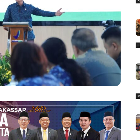
K
I
M