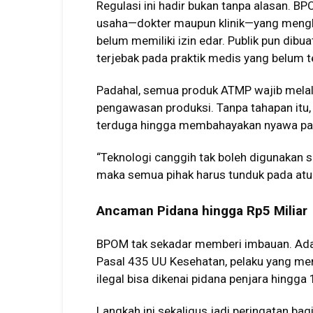
Regulasi ini hadir bukan tanpa alasan. 
usaha—dokter maupun klinik—yang mengkl
belum memiliki izin edar. Publik pun dib
terjebak pada praktik medis yang belum te
Padahal, semua produk ATMP wajib melalui 
pengawasan produksi. Tanpa tahapan itu, r
terduga hingga membahayakan nyawa pa
“Teknologi canggih tak boleh digunakan s
maka semua pihak harus tunduk pada atura
Ancaman Pidana hingga Rp5 Miliar
BPOM tak sekadar memberi imbauan. Ada 
Pasal 435 UU Kesehatan, pelaku yang m
ilegal bisa dikenai pidana penjara hingg
Langkah ini sekaligus jadi peringatan bag