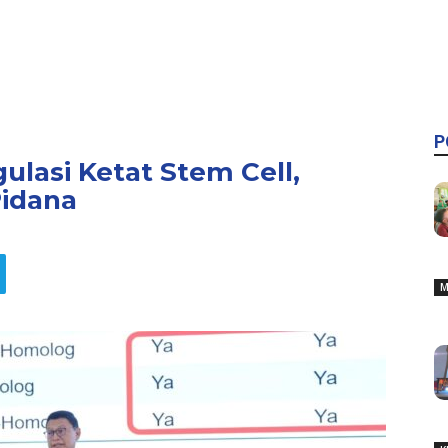
P
ulasi Ketat Stem Cell,
idana
M