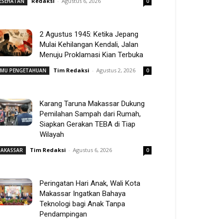
Redaksi
-
Agustus 6, 2026
ESEHATAN
0
2 Agustus 1945: Ketika Jepang
Mulai Kehilangan Kendali, Jalan
Menuju Proklamasi Kian Terbuka
Tim Redaksi
-
Agustus 2, 2026
LMU PENGETAHUAN
0
Karang Taruna Makassar Dukung
Pemilahan Sampah dari Rumah,
Siapkan Gerakan TEBA di Tiap
Wilayah
Tim Redaksi
-
Agustus 6, 2026
AKASSAR
0
Peringatan Hari Anak, Wali Kota
Makassar Ingatkan Bahaya
Teknologi bagi Anak Tanpa
Pendampingan