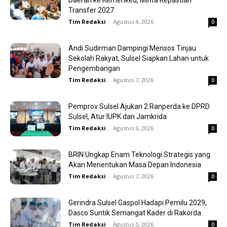
Daerah ke Kemenkeu, Minta Kepastian
Transfer 2027
Tim Redaksi
-
Agustus 4, 2026
0
Andi Sudirman Dampingi Mensos Tinjau
Sekolah Rakyat, Sulsel Siapkan Lahan untuk
Pengembangan
Tim Redaksi
-
Agustus 7, 2026
0
Pemprov Sulsel Ajukan 2 Ranperda ke DPRD
Sulsel, Atur IUPK dan Jamkrida
Tim Redaksi
-
Agustus 6, 2026
0
BRIN Ungkap Enam Teknologi Strategis yang
Akan Menentukan Masa Depan Indonesia
Tim Redaksi
-
Agustus 7, 2026
0
Gerindra Sulsel Gaspol Hadapi Pemilu 2029,
Dasco Suntik Semangat Kader di Rakorda
Tim Redaksi
-
Agustus 5, 2026
0