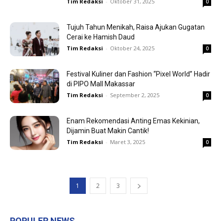
Tim Redaksi
-
Oktober 31, 2025
0
Tujuh Tahun Menikah, Raisa Ajukan Gugatan
Cerai ke Hamish Daud
Tim Redaksi
-
Oktober 24, 2025
0
Festival Kuliner dan Fashion “Pixel World” Hadir
di PIPO Mall Makassar
Tim Redaksi
-
September 2, 2025
0
Enam Rekomendasi Anting Emas Kekinian,
Dijamin Buat Makin Cantik!
Tim Redaksi
-
Maret 3, 2025
0
1
2
3
POPULER NEWS