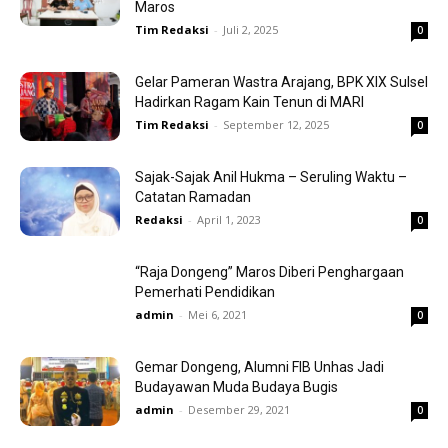
Maros
Tim Redaksi
-
Juli 2, 2025
0
Gelar Pameran Wastra Arajang, BPK XIX Sulsel
Hadirkan Ragam Kain Tenun di MARI
Tim Redaksi
-
September 12, 2025
0
Sajak-Sajak Anil Hukma – Seruling Waktu –
Catatan Ramadan
Redaksi
-
April 1, 2023
0
“Raja Dongeng” Maros Diberi Penghargaan
Pemerhati Pendidikan
admin
-
Mei 6, 2021
0
Gemar Dongeng, Alumni FIB Unhas Jadi
Budayawan Muda Budaya Bugis
admin
-
Desember 29, 2021
0