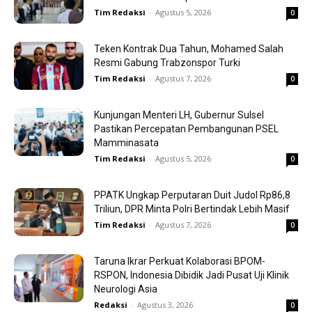
Tim Redaksi
-
Agustus 5, 2026
0
Teken Kontrak Dua Tahun, Mohamed Salah
Resmi Gabung Trabzonspor Turki
Tim Redaksi
-
Agustus 7, 2026
0
Kunjungan Menteri LH, Gubernur Sulsel
Pastikan Percepatan Pembangunan PSEL
Mamminasata
Tim Redaksi
-
Agustus 5, 2026
0
PPATK Ungkap Perputaran Duit Judol Rp86,8
Triliun, DPR Minta Polri Bertindak Lebih Masif
Tim Redaksi
-
Agustus 7, 2026
0
Taruna Ikrar Perkuat Kolaborasi BPOM-
RSPON, Indonesia Dibidik Jadi Pusat Uji Klinik
Neurologi Asia
Redaksi
-
Agustus 3, 2026
0