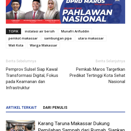
TOPIK
instalasi air bersih
Munafri Arifuddin
pemkot makassar
sambungan pipa
utara makassar
Wali Kota
Warga Makassar
Berita Sebelumnya
Berita Selanjutnya
Pemprov Sulsel Siap Kawal
Pemkab Maros Targetkan
Transformasi Digital, Fokus
Predikat Tertinggi Kota Sehat
pada Keamanan dan
Nasional
Infrastruktur
ARTIKEL TERKAIT
DARI PENULIS
Karang Taruna Makassar Dukung
Pemilahan Sampah dari Rumah, Siapkan