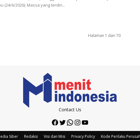
 (24/6/2026). Massa yang terdiri...
Halaman 1 dari 70
Contact Us
Facebook
Twitter
WhatsApp
Instagram
YouTube
edia Siber
Redaksi
Visi dan Misi
Privacy Policy
Kode Perilaku Perusa