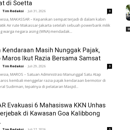
t di Soetta
Tim Redaksi
-
Juli 31, 2026
0
esia, MAKASSAR – Kepanikan sempat terjadi di dalam kabin
tik Air rute Makassar-Jakarta setelah sebuah powerbank milik
M
 warga negara asing (WNA) mendadak...
n Kendaraan Masih Nunggak Pajak,
 Maros Ikut Razia Bersama Samsat
Tim Redaksi
-
Juli 29, 2026
0
esia, MAROS – Satuan Administrasi Manunggal Satu Atap
aros kembali menggelar razia pajak kendaraan bermotor di
ral Sudirman, tepatnya di pelataran Masjid...
AR Evakuasi 6 Mahasiswa KKN Unhas
erjebak di Kawasan Goa Kalibbong
.
Tim Redaksi
-
Juli 27, 2026
0