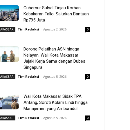
Gubernur Sulsel Tinjau Korban
Kebakaran Tallo, Salurkan Bantuan
Rp795 Juta
Tim Redaksi
-
Agustus 2, 2026
AKASSAR
0
Dorong Pelatihan ASN hingga
Nelayan, Wali Kota Makassar
Jajaki Kerja Sama dengan Dubes
Singapura
Tim Redaksi
-
Agustus 5, 2026
AKASSAR
0
Wali Kota Makassar Sidak TPA
Antang, Soroti Kolam Lindi hingga
Manajemen yang Amburadul
Tim Redaksi
-
Agustus 5, 2026
AKASSAR
0