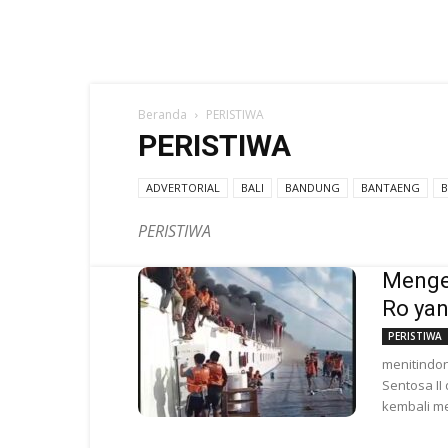
Beranda
PERISTIWA
PERISTIWA
ADVERTORIAL
BALI
BANDUNG
BANTAENG
PERISTIWA
Mengen
Ro yan
PERISTIWA
menitindo
Sentosa II
kembali men