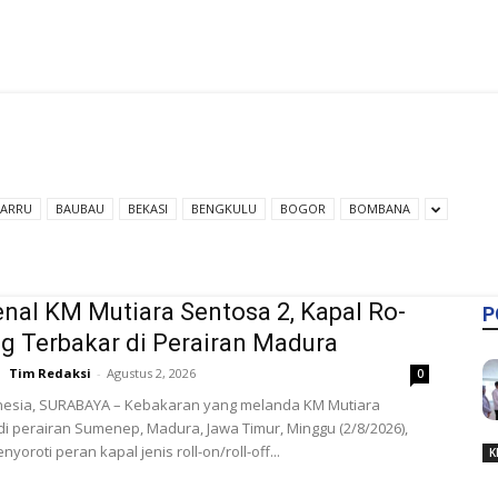
BARRU
BAUBAU
BEKASI
BENGKULU
BOGOR
BOMBANA
al KM Mutiara Sentosa 2, Kapal Ro-
P
g Terbakar di Perairan Madura
Tim Redaksi
-
Agustus 2, 2026
0
nesia, SURABAYA – Kebakaran yang melanda KM Mutiara
 di perairan Sumenep, Madura, Jawa Timur, Minggu (2/8/2026),
yoroti peran kapal jenis roll-on/roll-off...
K