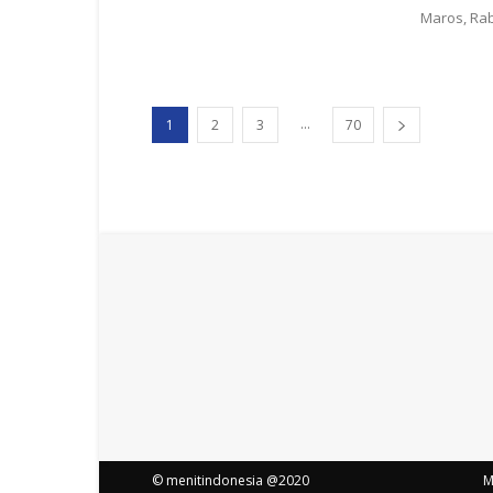
Maros, Rabu
...
1
2
3
70
© menitindonesia @2020
M