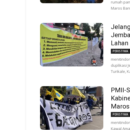
rumah pan
Maros Baru
Jelan
Jembat
Lahan
PERISTIWA
menitindo
duplikasi 
Turikale, 
PMII-S
Kabine
Maros
PERISTIWA
menitindo
Kawal Aman