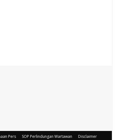
haan Pers
SOP Perlindungan Wartawan
Disclaimer