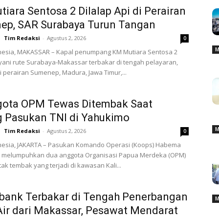
iara Sentosa 2 Dilalap Api di Perairan
ep, SAR Surabaya Turun Tangan
Tim Redaksi
-
Agustus 2, 2026
0
M
nesia, MAKASSAR – Kapal penumpang KM Mutiara Sentosa 2
ani rute Surabaya-Makassar terbakar di tengah pelayaran,
i perairan Sumenep, Madura, Jawa Timur,...
gota OPM Tewas Ditembak Saat
g Pasukan TNI di Yahukimo
M
Tim Redaksi
-
Agustus 2, 2026
0
nesia, JAKARTA – Pasukan Komando Operasi (Koops) Habema
 melumpuhkan dua anggota Organisasi Papua Merdeka (OPM)
ak tembak yang terjadi di kawasan Kali...
bank Terbakar di Tengah Penerbangan
M
Air dari Makassar, Pesawat Mendarat