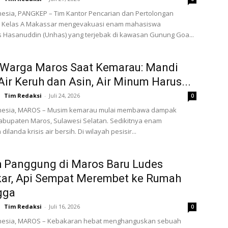
esia, PANGKEP – Tim Kantor Pencarian dan Pertolongan
) Kelas A Makassar mengevakuasi enam mahasiswa
s Hasanuddin (Unhas) yang terjebak di kawasan Gunung Goa...
 Warga Maros Saat Kemarau: Mandi
Air Keruh dan Asin, Air Minum Harus...
Tim Redaksi
-
Juli 24, 2026
0
nesia, MAROS – Musim kemarau mulai membawa dampak
Kabupaten Maros, Sulawesi Selatan. Sedikitnya enam
ilanda krisis air bersih. Di wilayah pesisir...
 Panggung di Maros Baru Ludes
kar, Api Sempat Merembet ke Rumah
gga
Tim Redaksi
-
Juli 16, 2026
0
nesia, MAROS – Kebakaran hebat menghanguskan sebuah