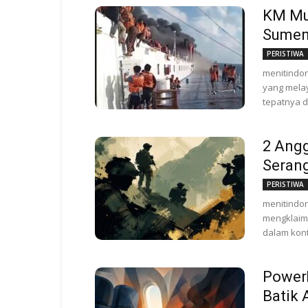
KM Mut
Sumen
PERISTIWA
menitindo
yang melay
tepatnya d
2 Ang
Seran
PERISTIWA
menitindo
mengklaim
dalam kont
Power
Batik 