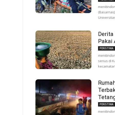
menitindon
(Basarnas
Universita
Derita
Pakai 
PERISTIWA
menitindo
serius di 
kecamatan d
Rumah
Terba
Tetan
PERISTIWA
menitindo