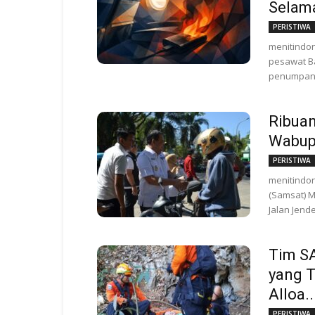
Selama
PERISTIWA
menitindon
pesawat Ba
penumpang
Ribua
Wabup
PERISTIWA
menitindon
(Samsat) M
Jalan Jende
Tim S
yang T
Alloa..
PERISTIWA