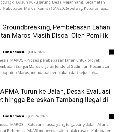
ggung di Dusun Ruku Jarung, Desa Majannang, Kecamatan
, Kabupaten Maros, Kamis (16/7/2026) petang. Kobaran api...
g Groundbreaking, Pembebasan Lahan
an Maros Masih Disoal Oleh Pemilik
Tim Redaksi
-
Juli 6, 2026
0
nesia, MAROS - Proses pembebasan lahan untuk proyek
Jembatan Sungai Maros di Jalan Jenderal Sudirman, Kecamatan
Kabupaten Maros, mendapat penolakan dari sejumlah...
APMA Turun ke Jalan, Desak Evaluasi
t hingga Bereskan Tambang Ilegal di
Tim Redaksi
-
Juni 24, 2026
0
nesia, MAROS – Ratusan massa yang tergabung dalam Aliansi
at Reformasi (AKAR) menggelar aksi unjuk rasa di Kabupaten