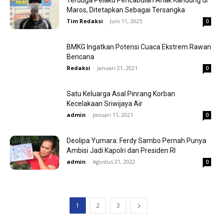
Terduga Pelaku Pencabulan Anak Kandung di
Maros, Ditetapkan Sebagai Tersangka
Tim Redaksi
-
Juni 11, 2025
0
BMKG Ingatkan Potensi Cuaca Ekstrem Rawan
Bencana
Redaksi
-
Januari 21, 2021
0
Satu Keluarga Asal Pinrang Korban
Kecelakaan Sriwijaya Air
admin
-
Januari 11, 2021
0
Deolipa Yumara: Ferdy Sambo Pernah Punya
Ambisi Jadi Kapolri dan Presiden RI
admin
-
Agustus 21, 2022
0
1
2
3