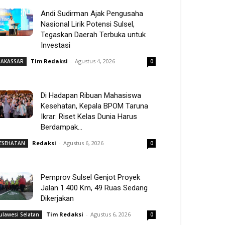
Andi Sudirman Ajak Pengusaha
Nasional Lirik Potensi Sulsel,
Tegaskan Daerah Terbuka untuk
Investasi
Tim Redaksi
-
Agustus 4, 2026
AKASSAR
0
Di Hadapan Ribuan Mahasiswa
Kesehatan, Kepala BPOM Taruna
Ikrar: Riset Kelas Dunia Harus
Berdampak...
Redaksi
-
Agustus 6, 2026
ESEHATAN
0
Pemprov Sulsel Genjot Proyek
Jalan 1.400 Km, 49 Ruas Sedang
Dikerjakan
Tim Redaksi
-
Agustus 6, 2026
ulawesi Selatan
0