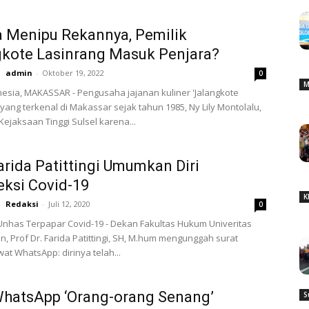
 Menipu Rekannya, Pemilik
kote Lasinrang Masuk Penjara?
admin
-
Oktober 19, 2022
0
M
esia, MAKASSAR - Pengusaha jajanan kuliner 'Jalangkote
 yang terkenal di Makassar sejak tahun 1985, Ny Lily Montolalu,
Kejaksaan Tinggi Sulsel karena...
arida Patittingi Umumkan Diri
eksi Covid-19
K
Redaksi
-
Juli 12, 2020
0
nhas Terpapar Covid-19 - Dekan Fakultas Hukum Univeritas
, Prof Dr. Farida Patittingi, SH, M.hum mengunggah surat
wat WhatsApp: dirinya telah...
WhatsApp ‘Orang-orang Senang’
S