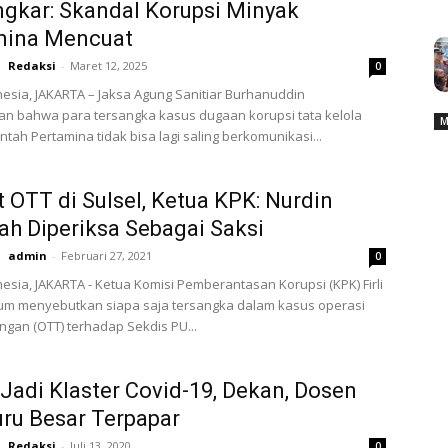
gkar: Skandal Korupsi Minyak
mina Mencuat
Redaksi
-
Maret 12, 2025
0
esia, JAKARTA – Jaksa Agung Sanitiar Burhanuddin
n bahwa para tersangka kasus dugaan korupsi tata kelola
M
tah Pertamina tidak bisa lagi saling berkomunikasi...
t OTT di Sulsel, Ketua KPK: Nurdin
ah Diperiksa Sebagai Saksi
admin
-
Februari 27, 2021
0
esia, JAKARTA - Ketua Komisi Pemberantasan Korupsi (KPK) Firli
lum menyebutkan siapa saja tersangka dalam kasus operasi
ngan (OTT) terhadap Sekdis PU...
Jadi Klaster Covid-19, Dekan, Dosen
ru Besar Terpapar
Redaksi
-
Juli 13, 2020
0