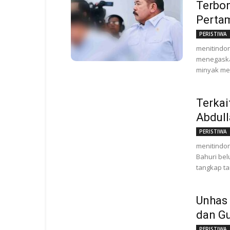
Terbon
Perta
PERISTIWA
menitindon
menegaska
minyak men
Terkai
Abdull
PERISTIWA
menitindon
Bahuri be
tangkap ta
Unhas 
dan Gu
PERISTIWA