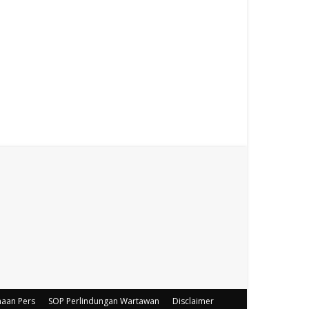
haan Pers
SOP Perlindungan Wartawan
Disclaimer