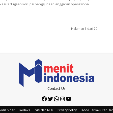
 kasus dugaan korupsi penggunaan anggaran operasional...
Halaman 1 dari 70
Contact Us
Facebook
Twitter
WhatsApp
Instagram
YouTube
edia Siber
Redaksi
Visi dan Misi
Privacy Policy
Kode Perilaku Perusa