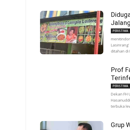
Diduga
Jalang
PERISTIWA
menitindon
Lasinrang'
ditahan di 
Prof F
Terinf
PERISTIWA
Dekan FH U
Hasanuddin
terbuka le
Grup 