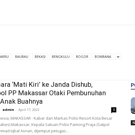
BARRU
BAUBAU
BEKASI
BENGKULU
BOGOR
BOMBANA
ara ‘Mati Kiri’ ke Janda Dishub,
P
pol PP Makassar Otaki Pembunuhan
 Anak Buahnya
admin
-
April 17, 2022
0
esia, MAKASSAR - Kabar dari Markas Polisi Resort Kota Besar
N
abes) Makassar, Kepala Satuan Polisi Pamong Praja (Satpol
mad Iqbal Asnan, dijemput petugas...