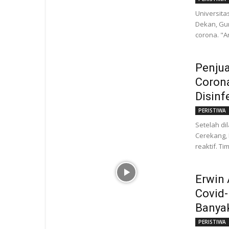
Universita
Dekan, Gur
corona. "A
Penjua
Corona
Disinf
PERISTIWA
Setelah di
Cerekang, 
reaktif. T
Erwin 
Covid-
Banyak
PERISTIWA