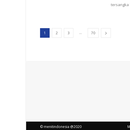
tersangka
...
1
2
3
70
© menitindonesia @2020
M