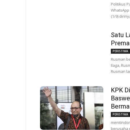
Politikus 
WhatsApp 
(1/9) dirin
Satu L
Preman
PERISTIWA
Rusman be
Ilaga, Rus
Rusman lan
KPK Di
Baswe
Berma
PERISTIWA
menitindon
berusaha m