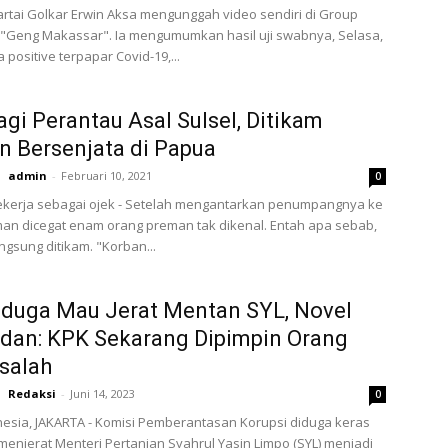
Partai Golkar Erwin Aksa mengunggah video sendiri di Group
"Geng Makassar". Ia mengumumkan hasil uji swabnya, Selasa,
ya positive terpapar Covid-19,...
agi Perantau Asal Sulsel, Ditikam
 Bersenjata di Papua
admin
-
Februari 10, 2021
0
kerja sebagai ojek - Setelah mengantarkan penumpangnya ke
man dicegat enam orang preman tak dikenal. Entah apa sebab,
gsung ditikam. "Korban...
duga Mau Jerat Mentan SYL, Novel
dan: KPK Sekarang Dipimpin Orang
salah
Redaksi
-
Juni 14, 2023
0
esia, JAKARTA - Komisi Pemberantasan Korupsi diduga keras
enjerat Menteri Pertanian Syahrul Yasin Limpo (SYL) menjadi