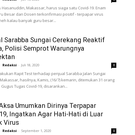
s Hasanuddin, Makassar, harus siaga satu Covid-19. Enam
u Besar dan Dosen terkonfirmasi positif - terpapar virus
neh kalau banyak guru besar...
l Sarabba Sungai Cerekang Reaktif
, Polisi Semprot Warungnya
ektan
Redaksi
-
Juli 18, 2020
0
lakukan Rapit Test terhadap penjual Sarabba Jalan Sungai
Makassar, hasilnya, Kamis, (16/7) kemarin, ditemukan 31 orang
im Gugus Tugas Covid-19, disarankan...
Aksa Umumkan Dirinya Terpapar
19, Ingatkan Agar Hati-Hati di Luar
 Virus
Redaksi
-
September 1, 2020
0