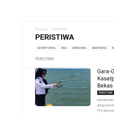
Beranda
PERISTIWA
PERISTIWA
ADVERTORIAL
BALI
BANDUNG
BANTAENG
PERISTIWA
Gara-G
Kasat
Bekas
PERISTIWA
menitindon
(Mapolrest
PP), Muham